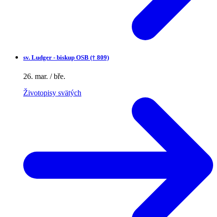
sv.
Ludger - biskup OSB († 809)
26. mar. / bře.
Životopisy svätých