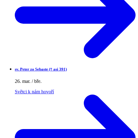
sv.
Peter zo Sebaste († asi 391)
26. mar. / bře.
Světci k nám hovoří