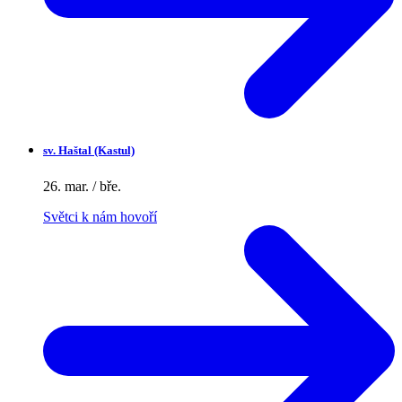
sv.
Haštal (Kastul)
26. mar. / bře.
Světci k nám hovoří