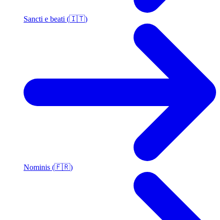
Sancti e beati (🇮🇹)
Nominis (🇫🇷)