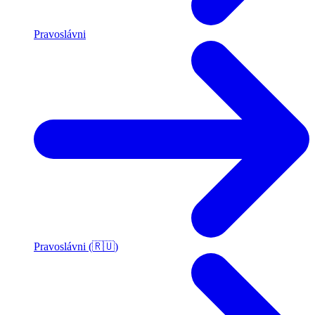
Pravoslávni
Pravoslávni (🇷🇺)