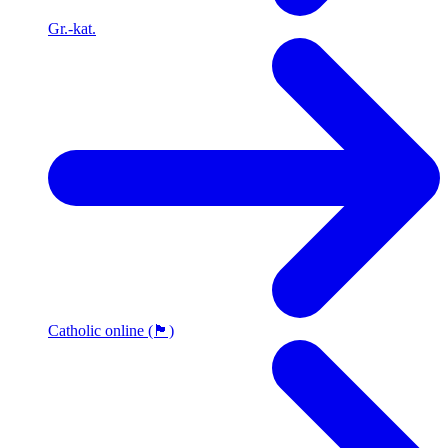
Gr.-kat.
Catholic online (🏴󠁧󠁢󠁥󠁮󠁧󠁿)