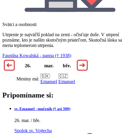
Svätci a osobnosti
Utrpenie je najväčší poklad na zemi - očisťuje duše. V utrpení
poznáme, kto je naším skutočným priateľom. Skutočná láska sa
meria teplomerom utrpenia.
Faustína Kowalská - panna († 1938)
26.
mar.
bře.
🇸🇰
🇨🇿
Meniny má:
Emanuel
Emanuel
Pripomíname si:
sv.
Emanuel - mučeník († asi 300)
26. mar. / bře.
Spolok sv. Vojtecha