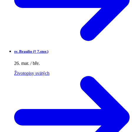
sv.
Braulio († 7.stor.)
26. mar. / bře.
Životopisy svätých