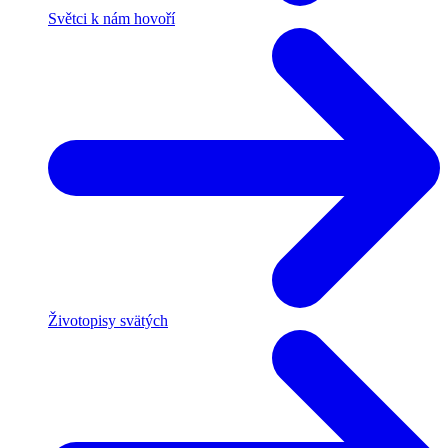
Světci k nám hovoří
Životopisy svätých