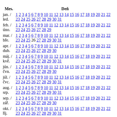
Mes.
Deň
jan. /
1
2
3
4
5
6
7
8
9
10
11
12
13
14
15
16
17
18
19
20
21
22
led.
23
24
25
26
27
28
29
30
31
feb. /
1
2
3
4
5
6
7
8
9
10
11
12
13
14
15
16
17
18
19
20
21
22
úno.
23
24
25
26
27
28
29
mar. /
1
2
3
4
5
6
7
8
9
10
11
12
13
14
15
16
17
18
19
20
21
22
bře.
23
24
25
26
27
28
29
30
31
apr. /
1
2
3
4
5
6
7
8
9
10
11
12
13
14
15
16
17
18
19
20
21
22
dub.
23
24
25
26
27
28
29
30
máj. /
1
2
3
4
5
6
7
8
9
10
11
12
13
14
15
16
17
18
19
20
21
22
kvě.
23
24
25
26
27
28
29
30
31
jún. /
1
2
3
4
5
6
7
8
9
10
11
12
13
14
15
16
17
18
19
20
21
22
čvn.
23
24
25
26
27
28
29
30
júl. /
1
2
3
4
5
6
7
8
9
10
11
12
13
14
15
16
17
18
19
20
21
22
čvc.
23
24
25
26
27
28
29
30
31
aug. /
1
2
3
4
5
6
7
8
9
10
11
12
13
14
15
16
17
18
19
20
21
22
srp.
23
24
25
26
27
28
29
30
31
sep. /
1
2
3
4
5
6
7
8
9
10
11
12
13
14
15
16
17
18
19
20
21
22
zář.
23
24
25
26
27
28
29
30
okt. /
1
2
3
4
5
6
7
8
9
10
11
12
13
14
15
16
17
18
19
20
21
22
říj.
23
24
25
26
27
28
29
30
31