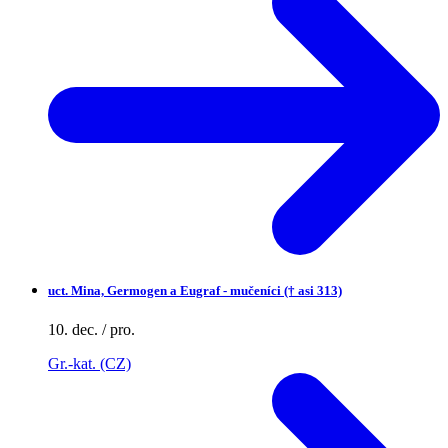
uct.
Mina, Germogen a Eugraf - mučeníci († asi 313)
10. dec. / pro.
Gr.-kat. (CZ)