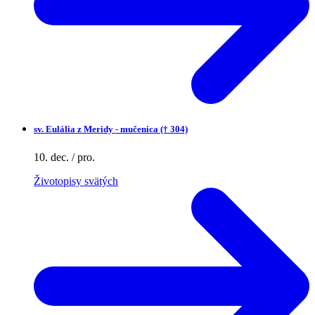
sv.
Eulália z Meridy - mučenica († 304)
10. dec. / pro.
Životopisy svätých