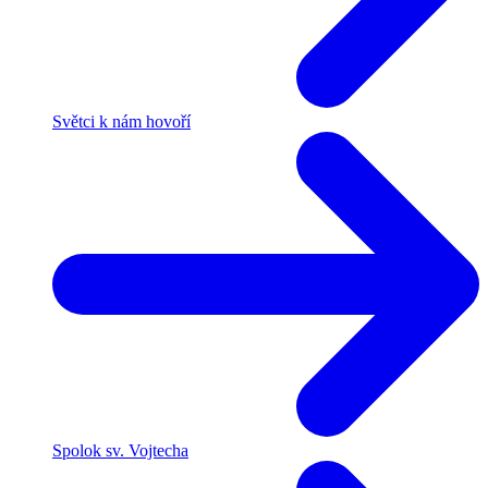
Světci k nám hovoří
Spolok sv. Vojtecha