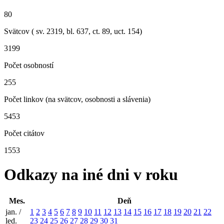
80
Svätcov ( sv.
2319
, bl.
637
, ct.
89
, uct.
154
)
3199
Počet osobností
255
Počet linkov (na svätcov, osobnosti a slávenia)
5453
Počet citátov
1553
Odkazy na iné dni v roku
Mes.
Deň
jan. /
1
2
3
4
5
6
7
8
9
10
11
12
13
14
15
16
17
18
19
20
21
22
led.
23
24
25
26
27
28
29
30
31