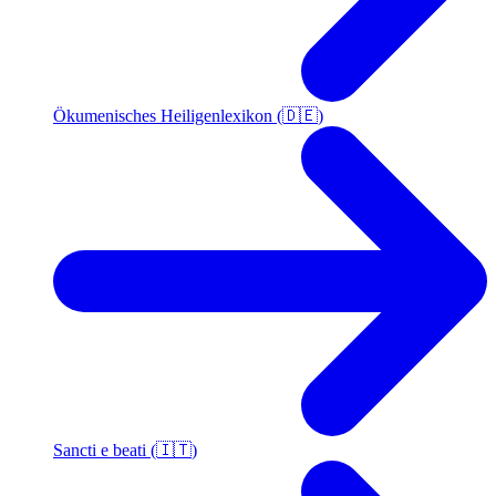
Ökumenisches Heiligenlexikon (🇩🇪)
Sancti e beati (🇮🇹)