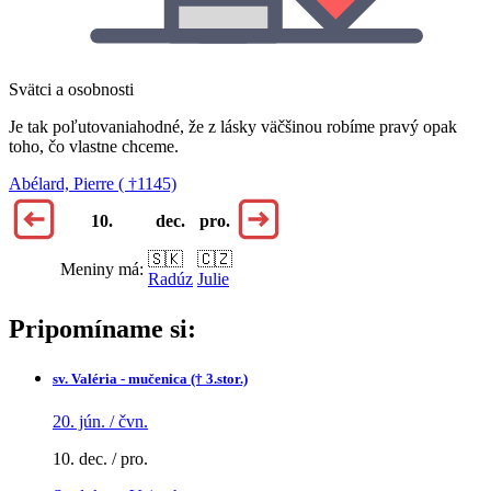
Svätci a osobnosti
Je tak poľutovaniahodné, že z lásky väčšinou robíme pravý opak
toho, čo vlastne chceme.
Abélard, Pierre ( †1145)
10.
dec.
pro.
🇸🇰
🇨🇿
Meniny má:
Radúz
Julie
Pripomíname si:
sv.
Valéria - mučenica († 3.stor.)
20. jún. / čvn.
10. dec. / pro.