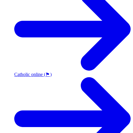
Catholic online (🏴󠁧󠁢󠁥󠁮󠁧󠁿)