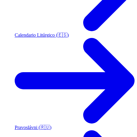
Calendario Litúrgico (🇪🇸)
Pravoslávni (🇷🇺)