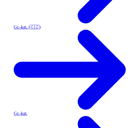
Gr.-kat. (🇨🇿)
Gr.-kat.