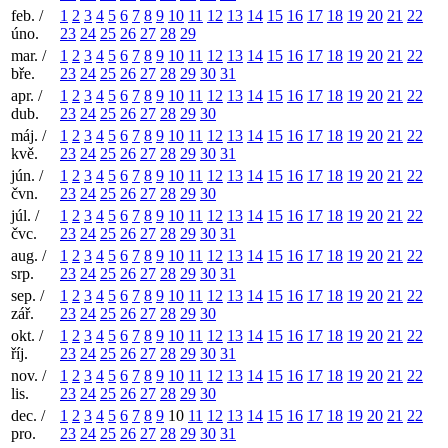
feb. /
1
2
3
4
5
6
7
8
9
10
11
12
13
14
15
16
17
18
19
20
21
22
úno.
23
24
25
26
27
28
29
mar. /
1
2
3
4
5
6
7
8
9
10
11
12
13
14
15
16
17
18
19
20
21
22
bře.
23
24
25
26
27
28
29
30
31
apr. /
1
2
3
4
5
6
7
8
9
10
11
12
13
14
15
16
17
18
19
20
21
22
dub.
23
24
25
26
27
28
29
30
máj. /
1
2
3
4
5
6
7
8
9
10
11
12
13
14
15
16
17
18
19
20
21
22
kvě.
23
24
25
26
27
28
29
30
31
jún. /
1
2
3
4
5
6
7
8
9
10
11
12
13
14
15
16
17
18
19
20
21
22
čvn.
23
24
25
26
27
28
29
30
júl. /
1
2
3
4
5
6
7
8
9
10
11
12
13
14
15
16
17
18
19
20
21
22
čvc.
23
24
25
26
27
28
29
30
31
aug. /
1
2
3
4
5
6
7
8
9
10
11
12
13
14
15
16
17
18
19
20
21
22
srp.
23
24
25
26
27
28
29
30
31
sep. /
1
2
3
4
5
6
7
8
9
10
11
12
13
14
15
16
17
18
19
20
21
22
zář.
23
24
25
26
27
28
29
30
okt. /
1
2
3
4
5
6
7
8
9
10
11
12
13
14
15
16
17
18
19
20
21
22
říj.
23
24
25
26
27
28
29
30
31
nov. /
1
2
3
4
5
6
7
8
9
10
11
12
13
14
15
16
17
18
19
20
21
22
lis.
23
24
25
26
27
28
29
30
dec. /
1
2
3
4
5
6
7
8
9
10
11
12
13
14
15
16
17
18
19
20
21
22
pro.
23
24
25
26
27
28
29
30
31