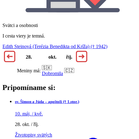
Svätci a osobnosti
I cesta viery je temná.
Edith Steinová (Terézia Benedikta od Kríža) († 1942)
28.
okt.
říj.
🇸🇰
Meniny má:
🇨🇿
Dobromila
Pripomíname si:
sv.
Šimon a Júda – apoštoli († 1.stor.)
10. máj. / kvě.
28. okt. / říj.
Životopisy svätých