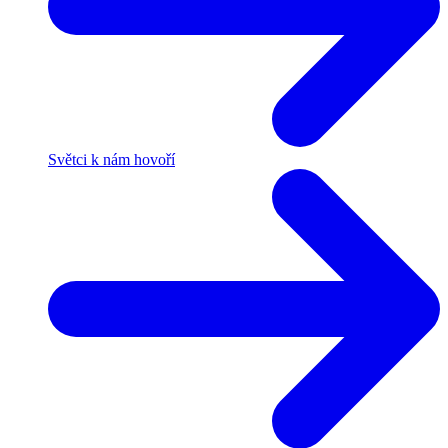
Světci k nám hovoří