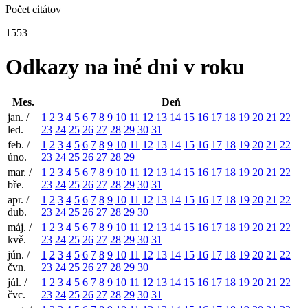
Počet citátov
1553
Odkazy na iné dni v roku
Mes.
Deň
jan. /
1
2
3
4
5
6
7
8
9
10
11
12
13
14
15
16
17
18
19
20
21
22
led.
23
24
25
26
27
28
29
30
31
feb. /
1
2
3
4
5
6
7
8
9
10
11
12
13
14
15
16
17
18
19
20
21
22
úno.
23
24
25
26
27
28
29
mar. /
1
2
3
4
5
6
7
8
9
10
11
12
13
14
15
16
17
18
19
20
21
22
bře.
23
24
25
26
27
28
29
30
31
apr. /
1
2
3
4
5
6
7
8
9
10
11
12
13
14
15
16
17
18
19
20
21
22
dub.
23
24
25
26
27
28
29
30
máj. /
1
2
3
4
5
6
7
8
9
10
11
12
13
14
15
16
17
18
19
20
21
22
kvě.
23
24
25
26
27
28
29
30
31
jún. /
1
2
3
4
5
6
7
8
9
10
11
12
13
14
15
16
17
18
19
20
21
22
čvn.
23
24
25
26
27
28
29
30
júl. /
1
2
3
4
5
6
7
8
9
10
11
12
13
14
15
16
17
18
19
20
21
22
čvc.
23
24
25
26
27
28
29
30
31