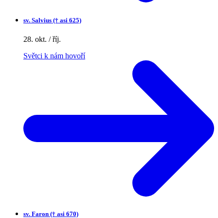
sv.
Salvius († asi 625)
28. okt. / říj.
Světci k nám hovoří
sv.
Faron († asi 670)