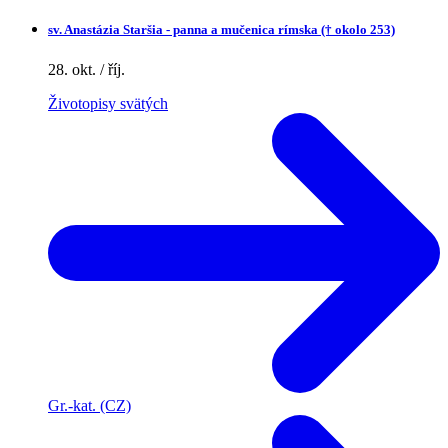
sv.
Anastázia Staršia - panna a mučenica rímska († okolo 253)
28. okt. / říj.
Životopisy svätých
Gr.-kat. (CZ)