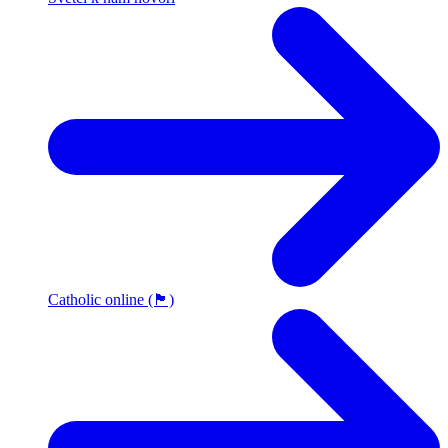
Catholic online (🏴󠁧󠁢󠁥󠁮󠁧󠁿)