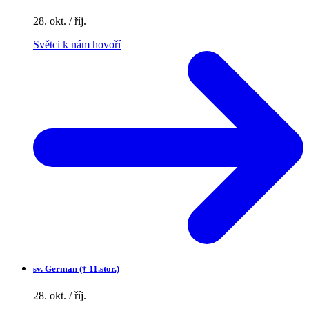
28. okt. / říj.
Světci k nám hovoří
sv.
German († 11.stor.)
28. okt. / říj.