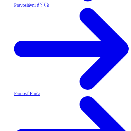
Pravoslávni (🇷🇺)
Farnosť Furča