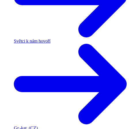
Světci k nám hovoří
Gr.-kat. (CZ)