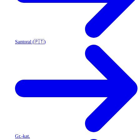
Santoral (🇵🇹)
Gr.-kat.