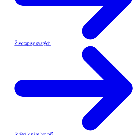
Životopisy svätých
Světci k nám hovoří