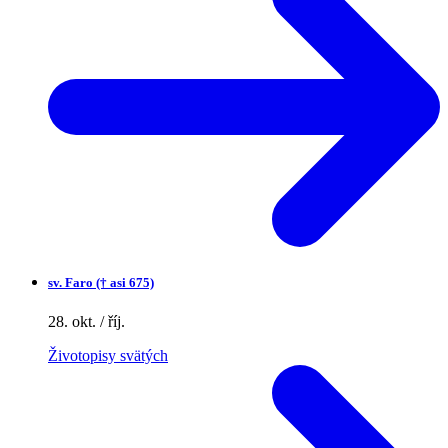
sv.
Faro († asi 675)
28. okt. / říj.
Životopisy svätých