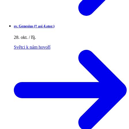
sv.
Genesius († asi 4.stor.)
28. okt. / říj.
Světci k nám hovoří