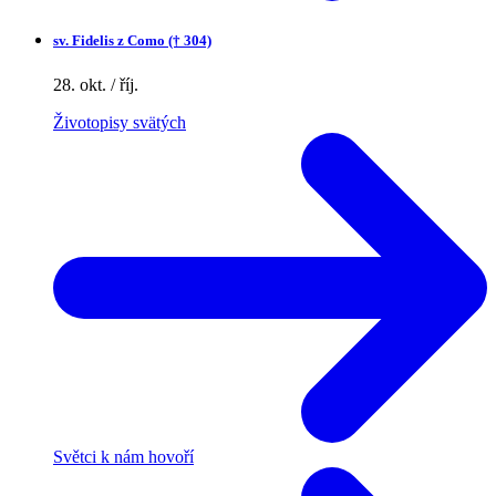
sv.
Fidelis z Como († 304)
28. okt. / říj.
Životopisy svätých
Světci k nám hovoří