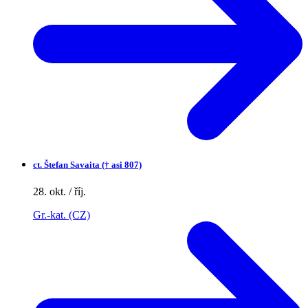
ct.
Štefan Savaita († asi 807)
28. okt. / říj.
Gr.-kat. (CZ)