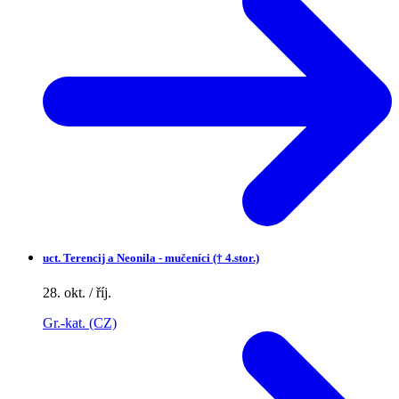
uct.
Terencij a Neonila - mučeníci († 4.stor.)
28. okt. / říj.
Gr.-kat. (CZ)