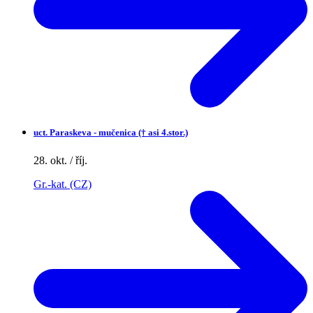
uct.
Paraskeva - mučenica († asi 4.stor.)
28. okt. / říj.
Gr.-kat. (CZ)