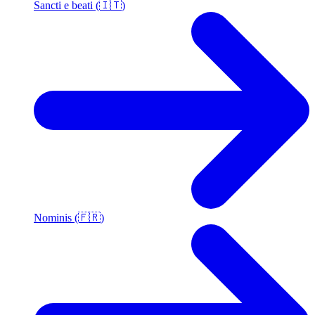
Sancti e beati (🇮🇹)
Nominis (🇫🇷)