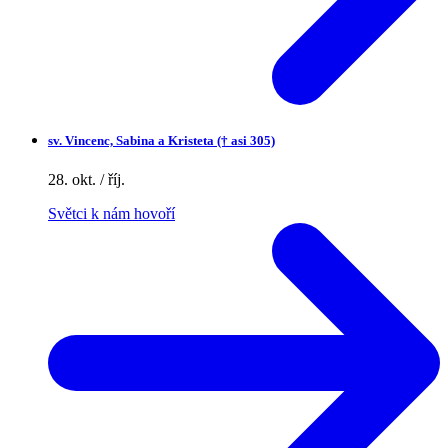
sv.
Vincenc, Sabina a Kristeta († asi 305)
28. okt. / říj.
Světci k nám hovoří