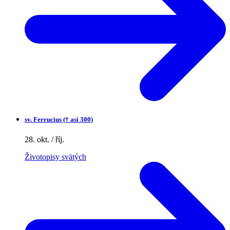
sv.
Ferrucius († asi 300)
28. okt. / říj.
Životopisy svätých