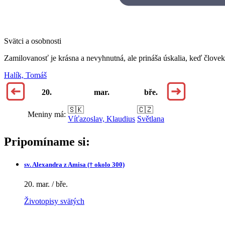
Svätci a osobnosti
Zamilovanosť je krásna a nevyhnutná, ale prináša úskalia, keď človek
Halík, Tomáš
20.
mar.
bře.
🇸🇰
🇨🇿
Meniny má:
Víťazoslav, Klaudius
Světlana
Pripomíname si:
sv.
Alexandra z Amisa († okolo 300)
20. mar. / bře.
Životopisy svätých